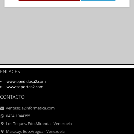
ENLACES
www.epedidosa2.com
www.soportea2.com
CONTACTO
ventas@a2informatica.com
0424-1044355
Los Teques, Edo.Miranda - Venezuela
Maracay, Edo.Aragua - Venezuela