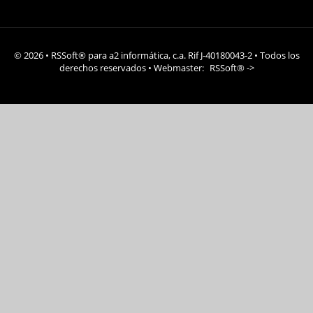
© 2026 • RSSoft® para a2 informática, c.a. Rif J-40180043-2 • Todos los
derechos reservados • Webmaster:
RSSoft®
->