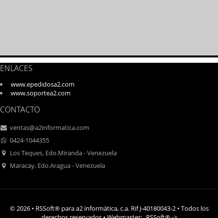
ENLACES
www.epedidosa2.com
www.soportea2.com
CONTACTO
ventas@a2informatica.com
0424-1044355
Los Teques, Edo.Miranda - Venezuela
Maracay, Edo.Aragua - Venezuela
© 2026 • RSSoft® para a2 informática, c.a. Rif J-40180043-2 • Todos los
derechos reservados • Webmaster:
RSSoft®
->