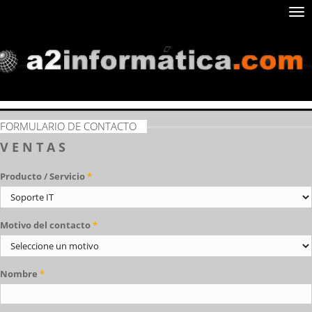
Sal
nav
FORMULARIO DE CONTACTO
V E N T A S
Producto / Servicio
*
Motivo del contacto
*
Nombre
*