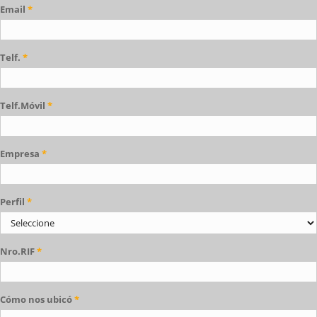
Email
*
Telf.
*
Telf.Móvil
*
Empresa
*
Perfil
*
Nro.RIF
*
Cómo nos ubicó
*