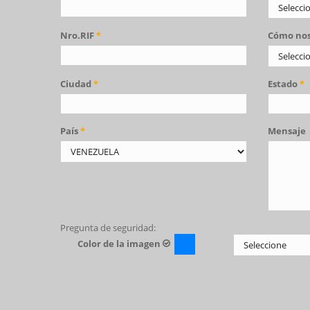
Nro.RIF
*
Cómo nos
Ciudad
*
Estado
*
País
*
Mensaje
Pregunta de seguridad:
Color de la imagen