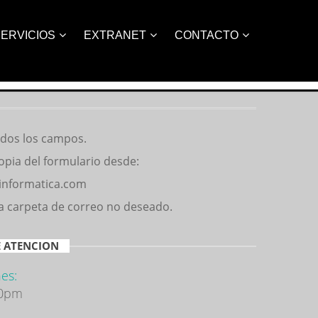
ERVICIOS
EXTRANET
CONTACTO
odos los campos.
opia del formulario desde:
informatica.com
la carpeta de correo no deseado.
 ATENCION
es:
00pm