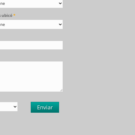
 ubicó
*
Enviar