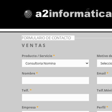
FORMULARIO DE CONTACTO
V E N T A S
Producto / Servicio
*
Motivo d
Nombre
*
Email
*
Telf.
*
Telf.Móvi
Empresa
*
Perfil
*