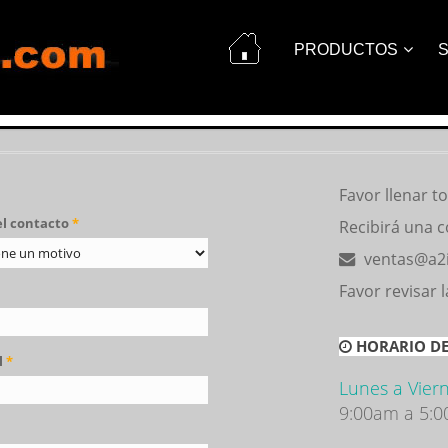
PRODUCTOS
S
Favor llenar t
el contacto
*
Recibirá una c
ventas@a2
Favor revisar 
HORARIO DE
l
*
Lunes a Viern
9:00am a 5: