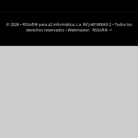
© 2026 • RSSoft® para a2 informática, c.a. Rif J-40180043-2 • Todos los
derechos reservados • Webmaster:
RSSoft®
->