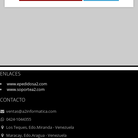
ENLACES
www.epedidosa2.com
www.soportea2.com
CONTACTO
ventas@a2informatica.com
0424-1044355
Los Teques, Edo.Miranda - Venezuela
Maracay, Edo.Aragua - Venezuela